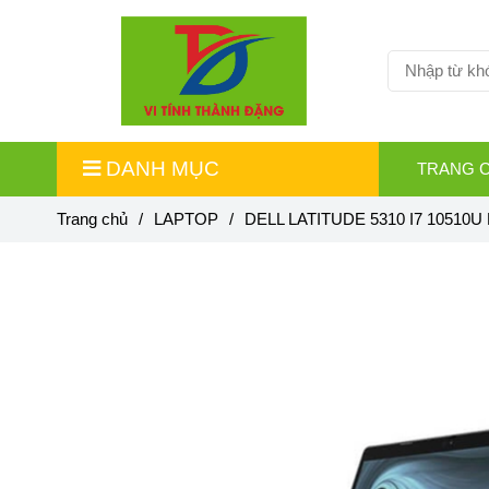
DANH MỤC
TRANG 
Trang chủ
/
LAPTOP
/
DELL LATITUDE 5310 I7 10510