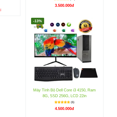
(1)
3.500.000đ
6.700.000đ
đ
7.900.000đ
-13%
Máy Tính Bộ Dell Core i3 4150, Ram
8G, SSD 256G, LCD 22in
(6)
4.500.000đ