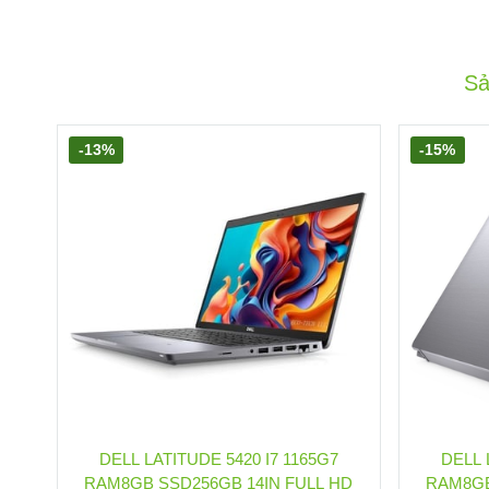
Sả
-13%
-15%
DELL LATITUDE 5420 I7 1165G7
DELL 
RAM8GB SSD256GB 14IN FULL HD
RAM8GB