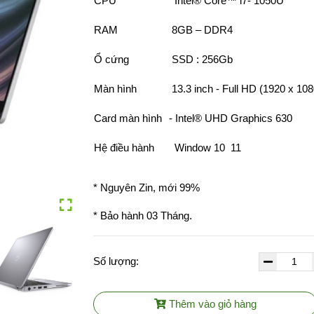
CPU
Intel® Core™ i7- 1050U
RAM
8GB – DDR4
Ổ cứng
SSD : 256Gb
Màn hình
13.3 inch - Full HD (1920 x 108
Card màn hình
- Intel® UHD Graphics 630
Hệ điều hành
Window 10 11
* Nguyên Zin, mới 99%
* Bảo hành 03 Tháng.
Số lượng:
Thêm vào giỏ hàng