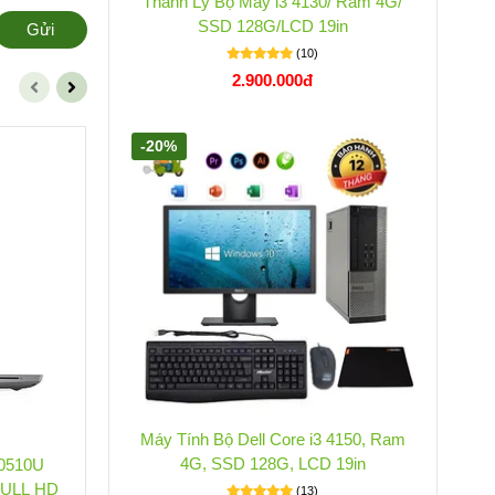
Thanh Lý Bộ Máy i3 4130/ Ram 4G/
SSD 128G/LCD 19in
Gửi
(10)
2.900.000đ
-20%
-15%
-1
Máy Tính Bộ Dell Core i3 4150, Ram
4G, SSD 128G, LCD 19in
10510U
DELL LATITUDE 5410 I5 10310U
FULL HD
RAM8GB SSD256GB 14IN FULL HD
RA
(13)