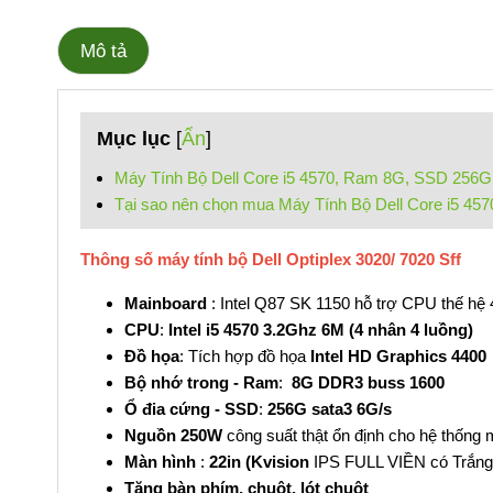
Mô tả
Mục lục
[
Ẩn
]
Máy Tính Bộ Dell Core i5 4570, Ram 8G, SSD 256G
Tại sao nên chọn mua Máy Tính Bộ Dell Core i5 45
Thông số máy tính bộ Dell Optiplex 3020/ 7020 Sff
Mainboard
: Intel Q87 SK 1150 hỗ trợ CPU thế hệ 
CPU
:
Intel i5 4570 3.2Ghz 6M (4 nhân 4 luồng)
Đồ họa
: Tích hợp đồ họa
Intel HD Graphics 4400
Bộ nhớ trong - Ram
:
8G DDR3 buss 1600
Ổ đia cứng - SSD
:
256G sata3 6G/s
Nguồn 250W
công suất thật ổn định cho hệ thống
Màn hình
:
22in (Kvision
IPS FULL VIỀN có Trắng
Tặng bàn phím, chuột, lót chuột