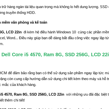
trữ hàng ngàn tài liệu quan trọng mà không lo hết dung lượng. SSD
cứng truyền thống HDD.
n mềm văn phòng và kế toán
6G, LCD 22in
đi kèm hệ điều hành Windows 10 cùng các phần mề
cel, Word... Điều này giúp bạn dễ dàng bắt đầu công việc ngay lập t
ềm.
Dell Core i5 4570, Ram 8G, SSD 256G, LCD 22i
 TP.HCM để đảm bảo rằng bạn có thể sử dụng sản phẩm ngay lập tức m
Đặng còn cung cấp hướng dẫn sử dụng chi tiết kèm theo máy và hỗ t
hắc mắc của khách hàng.
 i5 4570, Ram 8G, SSD 256G, LCD 22in
với những ưu đãi đặc biệt 
t thêm chi tiết!