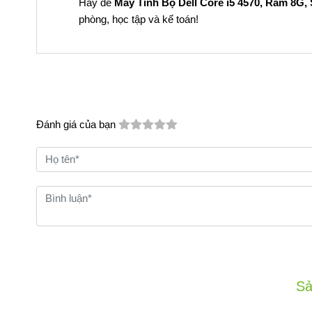
Hãy để
Máy Tính Bộ Dell Core i5 4570, Ram 8G,
phòng, học tập và kế toán!
Đánh giá của bạn
Sả