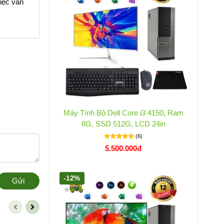
việc văn
Máy Tính Bộ Dell Core i3 4150, Ram
8G, SSD 512G, LCD 24in
(6)
5.500.000đ
-12%
Gửi