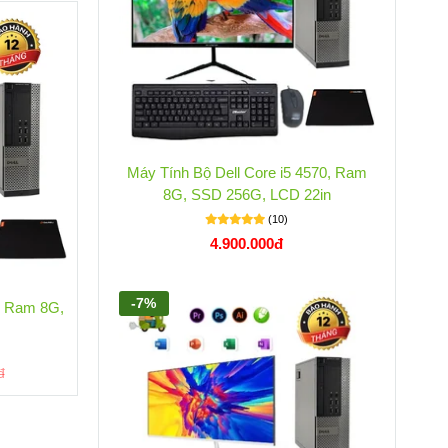
-7%
-1
Máy Tính Bộ Dell Core i5 4570, Ram
8G, SSD 256G, LCD 22in
(10)
4.900.000đ
-7%
0, Ram 8G,
Máy Tính Bộ Dell Core i5 4570, Ram 8G,
Máy
n
SSD 512G, LCD 24in
(7)
5.800.000đ
đ
6.300.000đ