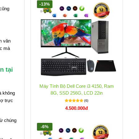
-13%
 cũng
m văn
ức mà
n tại
Máy Tính Bộ Dell Core i3 4150, Ram
à không
8G, SSD 256G, LCD 22in
rợ trực
(6)
4.500.000đ
từ chúng
-6%