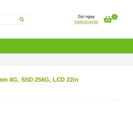
Gọi ngay
0
0985404998
 Ram 8G, SSD 256G, LCD 22in