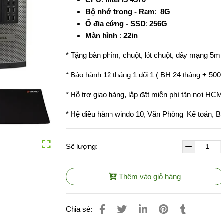
Bộ nhớ trong - Ram
:
8G
Ổ đia cứng - SSD
:
256G
Màn hình
:
22in
* Tặng bàn phím, chuột, lót chuột, dây mạng 5m
* Bảo hành 12 tháng 1 đổi 1 ( BH 24 tháng + 500
* Hỗ trợ giao hàng, lắp đặt miễn phí tận nơi HC
* Hệ điều hành windo 10, Văn Phòng, Kế toán, Bán
Số lượng:
Thêm vào giỏ hàng
Chia sẻ: