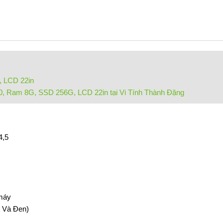
, LCD 22in
70, Ram 8G, SSD 256G, LCD 22in tại Vi Tính Thành Đặng
4,5
 máy
 Và Đen)