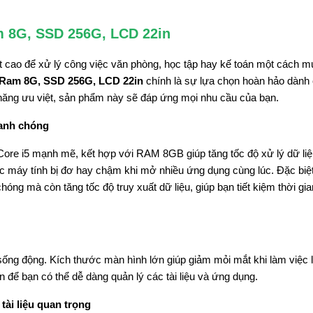
am 8G, SSD 256G, LCD 22in
ất cao để xử lý công việc văn phòng, học tập hay kế toán một cách 
, Ram 8G, SSD 256G, LCD 22in
chính là sự lựa chọn hoàn hảo dành 
h năng ưu việt, sản phẩm này sẽ đáp ứng mọi nhu cầu của bạn.
hanh chóng
l Core i5 mạnh mẽ, kết hợp với RAM 8GB giúp tăng tốc độ xử lý dữ li
ệc máy tính bị đơ hay chậm khi mở nhiều ứng dụng cùng lúc. Đặc biệ
g mà còn tăng tốc độ truy xuất dữ liệu, giúp bạn tiết kiệm thời gi
sống động. Kích thước màn hình lớn giúp giảm mỏi mắt khi làm việc l
n để bạn có thể dễ dàng quản lý các tài liệu và ứng dụng.
tài liệu quan trọng