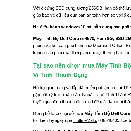
Với ổ cứng SSD dung lượng 256GB, bạn có thể lưu 
giúp bảo vệ dữ liệu của bạn an toàn hơn so với ổ 
Hệ điều hành windows 10 cài sẵn cùng các phầ
Máy Tính Bộ Dell Core i5 4570, Ram 8G, SSD 25
phòng và kế toán phổ biến như Microsoft Office, Ex
không cần phải mất thời gian cài đặt thêm phần m
Tại sao nên chọn mua Máy Tính Bộ 
Vi Tính Thành Đặng
Hỗ trợ giao hàng và lắp đặt miễn phí tận nơi tại
gặp bất kỳ khó khăn nào. Ngoài ra, Vi Tính Thành 
tuyến qua điện thoại hoặc email để giải đáp mọi t
Đừng bỏ lỡ cơ hội sở hữu
Máy Tính Bộ Dell Core
tôi! Liên hệ ngay qua
Hotline/Zalo:
0985404998 để biế