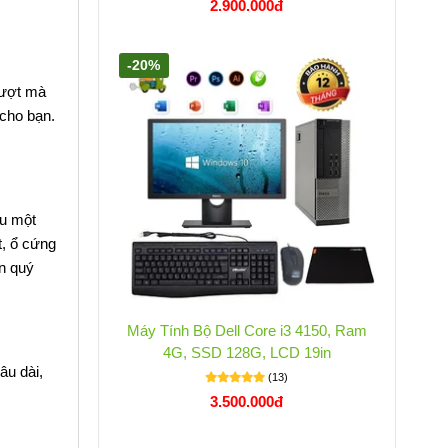
2.900.000đ
-20%
mượt mà
cho bạn.
ệu một
t, ổ cứng
an quý
Máy Tính Bộ Dell Core i3 4150, Ram
4G, SSD 128G, LCD 19in
âu dài,
(13)
3.500.000đ