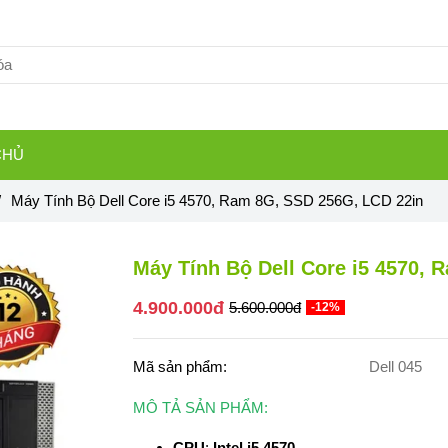
CHỦ
/
Máy Tính Bộ Dell Core i5 4570, Ram 8G, SSD 256G, LCD 22in
Máy Tính Bộ Dell Core i5 4570,
4.900.000đ
5.600.000đ
-12%
Mã sản phẩm:
Dell 045
MÔ TẢ SẢN PHẨM:
CPU
:
Intel i5 4570