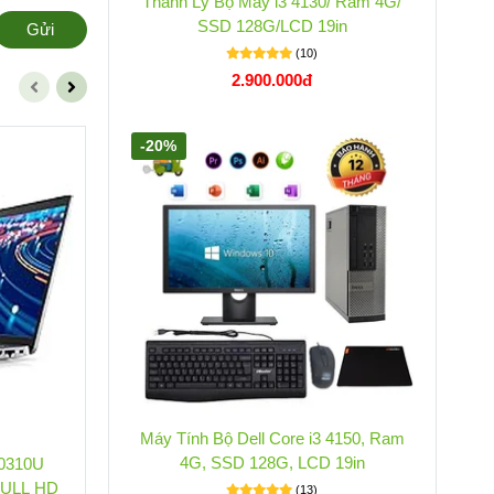
Thanh Lý Bộ Máy i3 4130/ Ram 4G/
SSD 128G/LCD 19in
Gửi
(10)
2.900.000đ
-20%
-12%
-7
Máy Tính Bộ Dell Core i3 4150, Ram
4G, SSD 128G, LCD 19in
10310U
DELL LATITUDE 7490 I7 8650U
FULL HD
RAM8GB SSD256GB 14INCH FULL HD
RA
(13)