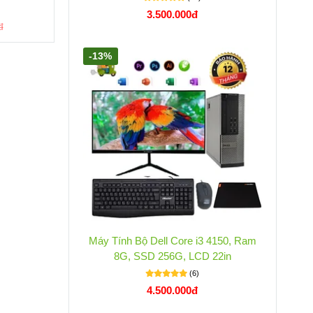
(0)
3.500.000đ
6.300.000đ
đ
7.200.000đ
-13%
Máy Tính Bộ Dell Core i3 4150, Ram
8G, SSD 256G, LCD 22in
(6)
4.500.000đ