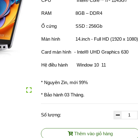
CPU
Intel® Core™ i7- 1145G7
RAM
8GB – DDR4
Ổ cứng
SSD : 256Gb
Màn hình
14.inch - Full HD (1920 x 1080
Card màn hình
- Intel® UHD Graphics 630
Hệ điều hành
Window 10 11
* Nguyên Zin, mới 99%
* Bảo hành 03 Tháng.
Số lượng:
Thêm vào giỏ hàng