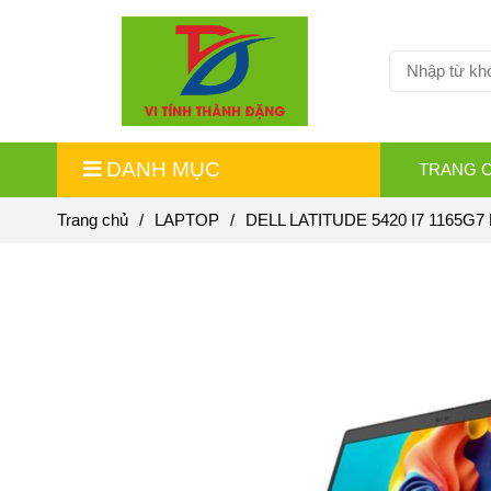
DANH MỤC
TRANG 
Trang chủ
/
LAPTOP
/
DELL LATITUDE 5420 I7 1165G