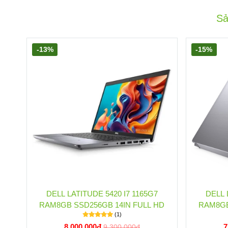
Sả
-13%
-15%
DELL LATITUDE 5420 I7 1165G7
DELL 
RAM8GB SSD256GB 14IN FULL HD
RAM8GB
(1)
8.000.000đ
7
9.300.000đ