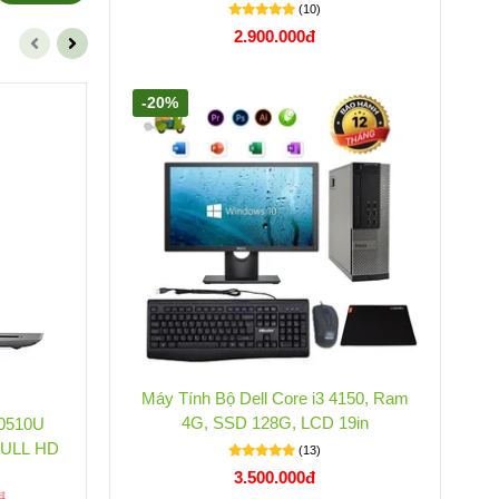
(10)
2.900.000đ
-20%
-15%
-1
Máy Tính Bộ Dell Core i3 4150, Ram
4G, SSD 128G, LCD 19in
10510U
DELL LATITUDE 5410 I5 10310U
FULL HD
RAM8GB SSD256GB 14IN FULL HD
RA
(13)
(1)
3.500.000đ
6.700.000đ
đ
7.900.000đ