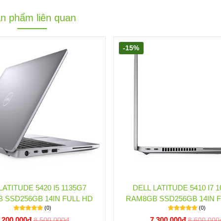
n phẩm liên quan
-15%
LATITUDE 5420 I5 1135G7
DELL LATITUDE 5410 I7 
 SSD256GB 14IN FULL HD
RAM8GB SSD256GB 14IN 
(0)
(0)
.200.000đ
7.300.000đ
8.500.000đ
8.600.000