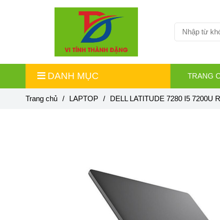
DANH MỤC
TRANG 
Trang chủ
/
LAPTOP
/
DELL LATITUDE 7280 I5 7200U