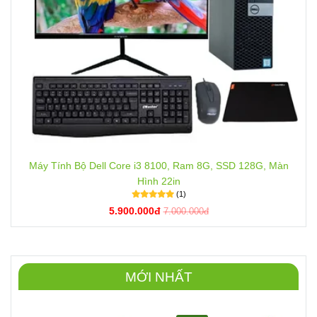
Máy Tính Bộ Dell Core i3 8100, Ram 8G, SSD 128G, Màn
Hình 22in
(1)
5.900.000đ
7.000.000đ
MỚI NHẤT