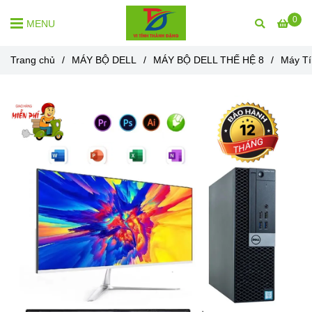
0
MENU
Trang chủ
/
MÁY BỘ DELL
/
MÁY BỘ DELL THẾ HỆ 8
/
Máy Tí