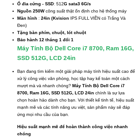
Ổ đia cứng - SSD
: 512
G sata3 6G/s
Nguồn 250W
công suất thật ổn định cho hệ thống máy
Màn hình
:
24in (Kvision
IPS FULL VIỀN có Trắng Và
Đen)
Tặng bàn phím, chuột, lót chuột
Bảo hành 12 tháng 1 đổi 1
Máy Tính Bộ Dell Core i7 8700, Ram 16G,
SSD 512G, LCD 24in
Bạn đang tìm kiếm một giải pháp máy tính hiệu suất cao để
xử lý công việc văn phòng, học tập hay kế toán một cách
mượt mà và nhanh chóng?
Máy Tính Bộ Dell Core i7
8700, Ram 16G, SSD 512G, LCD 24in
chính là sự lựa
chọn hoàn hảo dành cho bạn. Với thiết kế tinh tế, hiệu suất
mạnh mẽ và các tính năng ưu việt, sản phẩm này sẽ đáp
ứng mọi nhu cầu của bạn.
Hiệu suất mạnh mẽ để hoàn thành công việc nhanh
chóng