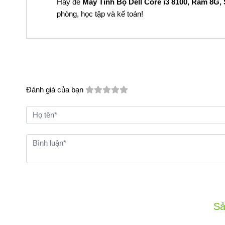
Hãy để
Máy Tính Bộ Dell Core i3 8100, Ram 8G,
phòng, học tập và kế toán!
Đánh giá của bạn
Sả