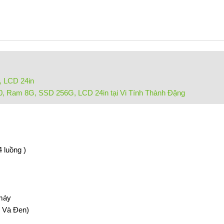
, LCD 24in
00, Ram 8G, SSD 256G, LCD 24in tại Vi Tính Thành Đặng
 luồng )
 máy
 Và Đen)