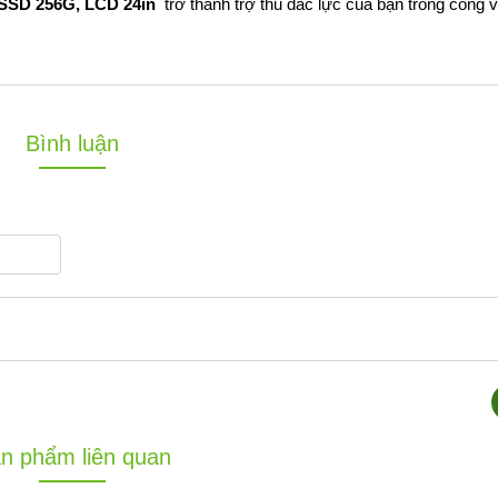
 SSD 256G, LCD 24in
trở thành trợ thủ đắc lực của bạn trong công 
Bình luận
n phẩm liên quan