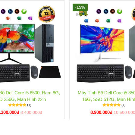
-15%
Bộ Dell Core i5 8500, Ram 8G,
Máy Tính Bộ Dell Core i5 8
D 256G, Màn Hình 22in
16G, SSD 512G, Màn Hình
(1)
(1)
.300.000đ
8.900.000đ
8.400.000đ
10.500.00