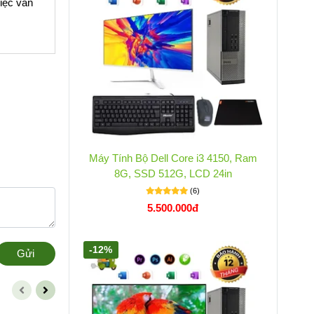
việc văn
Máy Tính Bộ Dell Core i3 4150, Ram
8G, SSD 512G, LCD 24in
(6)
5.500.000đ
-12%
Gửi