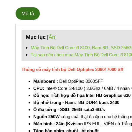
Mô tả
Mục lục
[
Ẩn
]
Máy Tính Bộ Dell Core i3 8100, Ram 8G, SSD 256G
Tại sao nên chọn mua Máy Tính Bộ Dell Core i3 81
Thông số máy tính bộ Dell Optiplex 3060/ 7060 Sff
Mainboard :
Dell OptiPlex 3060SFF
CPU:
Intel® Core i3-8100 ( 3.6Ghz / 6MB / 4 nhân 4
Đồ họa: Tích hợp đồ họa Intel HD Graphics 630
Bộ nhớ trong - Ram: 8G DDR4 buss 2400
Ổ đia cứng - SSD
:
256G sata3 6G/s
Nguồn 250W
công suất thật ổn định cho hệ thống
Màn hình
:
24in (Kvision
IPS FULL VIỀN có Trắng
Tặng bàn phím, chuột, lót chuột