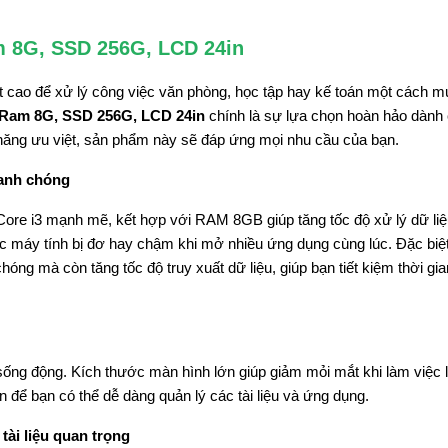
am 8G, SSD 256G, LCD 24in
ất cao để xử lý công việc văn phòng, học tập hay kế toán một cách 
, Ram 8G, SSD 256G, LCD 24in
chính là sự lựa chọn hoàn hảo dành 
h năng ưu việt, sản phẩm này sẽ đáp ứng mọi nhu cầu của bạn.
hanh chóng
l Core i3 mạnh mẽ, kết hợp với RAM 8GB giúp tăng tốc độ xử lý dữ li
ệc máy tính bị đơ hay chậm khi mở nhiều ứng dụng cùng lúc. Đặc biệ
g mà còn tăng tốc độ truy xuất dữ liệu, giúp bạn tiết kiệm thời gi
sống động. Kích thước màn hình lớn giúp giảm mỏi mắt khi làm việc l
n để bạn có thể dễ dàng quản lý các tài liệu và ứng dụng.
tài liệu quan trọng