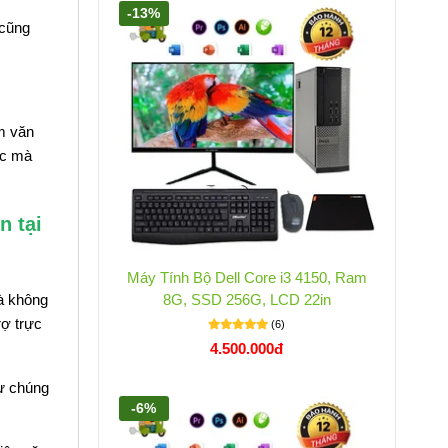
-13%
 cũng
m văn
ức mà
n tại
Máy Tính Bộ Dell Core i3 4150, Ram
à không
8G, SSD 256G, LCD 22in
rợ trực
(6)
4.500.000đ
từ chúng
-6%