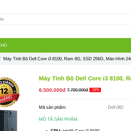
CHỦ
/
Máy Tính Bộ Dell Core i3 8100, Ram 8G, SSD 256G, Màn Hình 24
Máy Tính Bộ Dell Core i3 8100, 
6.500.000đ
7.700.000đ
-15%
Mã sản phẩm:
Dell 082
MÔ TẢ SẢN PHẨM:
CPU:
Intel® Core i3-8100