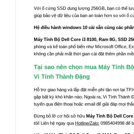
Với ổ cứng SSD dung lượng 256GB, bạn có thể lưu 
giúp bảo vệ dữ liệu của bạn an toàn hơn so với ổ 
Hệ điều hành windows 10 cài sẵn cùng các phầ
Máy Tính Bộ Dell Core i3 8100, Ram 8G, SSD 25
phòng và kế toán phổ biến như Microsoft Office, Ex
không cần phải mất thời gian cài đặt thêm phần m
Tại sao nên chọn mua Máy Tính Bộ 
Vi Tính Thành Đặng
Hỗ trợ giao hàng và lắp đặt miễn phí tận nơi tại
gặp bất kỳ khó khăn nào. Ngoài ra, Vi Tính Thành 
tuyến qua điện thoại hoặc email để giải đáp mọi t
Đừng bỏ lỡ cơ hội sở hữu
Máy Tính Bộ Dell Core
tôi! Liên hệ ngay qua
Hotline/Zalo:
0985404998 để biế