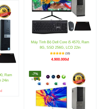
-11%
-1
Máy Tính Bộ Dell Core i5 4570, Ram
8G, SSD 256G, LCD 22in
(10)
4.900.000đ
-7%
500, Ram
Máy Tính Bộ Dell Core i5 8500, Ram
Máy
 24in
16G, SSD 1T, Màn Hình 27in
(0)
10.400.000đ
0đ
11.800.000đ