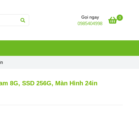
Gọi ngay
0
0985404998
in
Ram 8G, SSD 256G, Màn Hình 24in