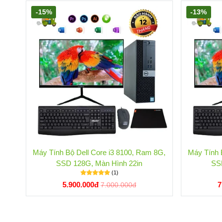
-15%
-13%
Máy Tính Bộ Dell Core i3 8100, Ram 8G,
Máy Tính 
SSD 128G, Màn Hình 22in
SS
(1)
5.900.000đ
7
7.000.000đ