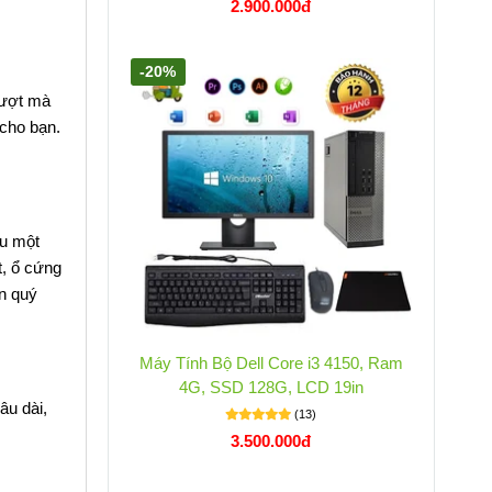
2.900.000đ
-20%
mượt mà
cho bạn.
ệu một
t, ổ cứng
an quý
Máy Tính Bộ Dell Core i3 4150, Ram
4G, SSD 128G, LCD 19in
âu dài,
(13)
3.500.000đ