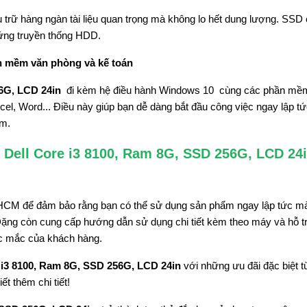
trữ hàng ngàn tài liệu quan trọng mà không lo hết dung lượng. SSD
cứng truyền thống HDD.
n mềm văn phòng và kế toán
6G, LCD 24in
đi kèm hệ điều hành Windows 10 cùng các phần mề
cel, Word... Điều này giúp bạn dễ dàng bắt đầu công việc ngay lập t
ềm.
Dell Core i3 8100, Ram 8G, SSD 256G, LCD 24i
 TP.HCM để đảm bảo rằng bạn có thể sử dụng sản phẩm ngay lập tức m
Đặng còn cung cấp hướng dẫn sử dụng chi tiết kèm theo máy và hỗ t
hắc mắc của khách hàng.
 i3 8100, Ram 8G, SSD 256G, LCD 24in
với những ưu đãi đặc biệt 
t thêm chi tiết!