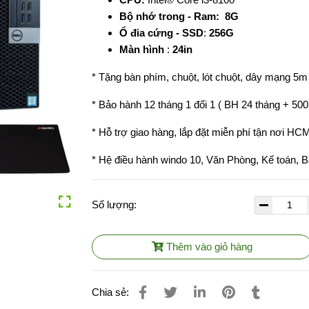
Bộ nhớ trong - Ram: 8G
Ổ đia cứng - SSD
:
256G
Màn hình
:
24in
* Tặng bàn phím, chuột, lót chuột, dây mạng 5m
* Bảo hành 12 tháng 1 đổi 1 ( BH 24 tháng + 500
* Hỗ trợ giao hàng, lắp đặt miễn phí tận nơi HC
* Hệ điều hành windo 10, Văn Phòng, Kế toán, Bán
Số lượng:
Thêm vào giỏ hàng
Chia sẻ: