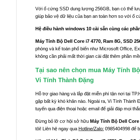
Với ổ cứng SSD dung lượng 256GB, bạn có thể lưu 
giúp bảo vệ dữ liệu của bạn an toàn hơn so với ổ 
Hệ điều hành windows 10 cài sẵn cùng các phầ
Máy Tính Bộ Dell Core i7 4770, Ram 8G, SSD 25
phòng và kế toán phổ biến như Microsoft Office, Ex
không cần phải mất thời gian cài đặt thêm phần m
Tại sao nên chọn mua Máy Tính Bộ 
Vi Tính Thành Đặng
Hỗ trợ giao hàng và lắp đặt miễn phí tận nơi tại
gặp bất kỳ khó khăn nào. Ngoài ra, Vi Tính Thành 
tuyến qua điện thoại hoặc email để giải đáp mọi t
Đừng bỏ lỡ cơ hội sở hữu
Máy Tính Bộ Dell Core
tôi! Liên hệ ngay qua
Hotline/Zalo:
0985404998 để biế