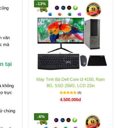
-13%
 cũng
m văn
ức mà
n tại
Máy Tính Bộ Dell Core i3 4150, Ram
à không
8G, SSD 256G, LCD 22in
rợ trực
(6)
4.500.000đ
từ chúng
-6%