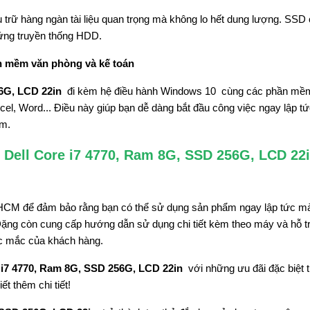
trữ hàng ngàn tài liệu quan trọng mà không lo hết dung lượng. SSD
cứng truyền thống HDD.
n mềm văn phòng và kế toán
6G, LCD 22in
đi kèm hệ điều hành Windows 10 cùng các phần mề
cel, Word... Điều này giúp bạn dễ dàng bắt đầu công việc ngay lập t
ềm.
Dell Core i7 4770, Ram 8G, SSD 256G, LCD 22i
 TP.HCM để đảm bảo rằng bạn có thể sử dụng sản phẩm ngay lập tức m
Đặng còn cung cấp hướng dẫn sử dụng chi tiết kèm theo máy và hỗ t
hắc mắc của khách hàng.
 i7 4770, Ram 8G, SSD 256G, LCD 22in
với những ưu đãi đặc biệt 
t thêm chi tiết!