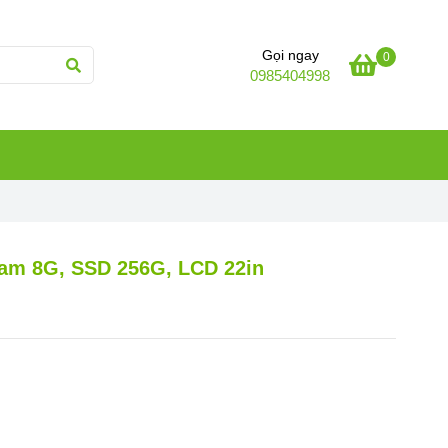
Gọi ngay
0
0985404998
 Ram 8G, SSD 256G, LCD 22in