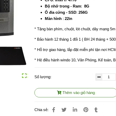
Bộ nhớ trong - Ram
:
8G
Ổ đia cứng - SSD
:
256G
Màn hình
:
22in
* Tặng bàn phím, chuột, lót chuột, dây mạng 5m
* Bảo hành 12 tháng 1 đổi 1 ( BH 24 tháng + 500
* Hỗ trợ giao hàng, lắp đặt miễn phí tận nơi HC
* Hệ điều hành windo 10, Văn Phòng, Kế toán, Bán
Số lượng:
Thêm vào giỏ hàng
Chia sẻ: