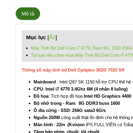
Mô tả
Mục lục
[
Ẩn
]
Máy Tính Bộ Dell Core i7 4770, Ram 8G, SSD 256G
Tại sao nên chọn mua Máy Tính Bộ Dell Core i7 47
Thông số máy tính bộ Dell Optiplex 3020/ 7020 Sff
Mainboard
: Intel Q87 SK 1150 hỗ trợ CPU thế hệ 
CPU
:
Intel i7 4770 3.4Ghz 6M (4 nhân 8 luồng)
Đồ họa
: Tích hợp đồ họa
Intel HD Graphics 4400
Bộ nhớ trong - Ram
:
8G DDR3 buss 1600
Ổ đia cứng - SSD
:
256G sata3 6G/s
Nguồn 250W
công suất thật ổn định cho hệ thống
Màn hình
:
22in (Kvision
IPS FULL VIỀN có Trắn
Tặng bàn phím, chuột, lót chuột