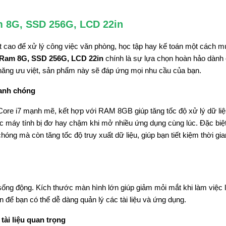
am 8G, SSD 256G, LCD 22in
ất cao để xử lý công việc văn phòng, học tập hay kế toán một cách 
, Ram 8G, SSD 256G, LCD 22in
chính là sự lựa chọn hoàn hảo dành 
h năng ưu việt, sản phẩm này sẽ đáp ứng mọi nhu cầu của bạn.
hanh chóng
l Core i7 mạnh mẽ, kết hợp với RAM 8GB giúp tăng tốc độ xử lý dữ li
ệc máy tính bị đơ hay chậm khi mở nhiều ứng dụng cùng lúc. Đặc biệ
g mà còn tăng tốc độ truy xuất dữ liệu, giúp bạn tiết kiệm thời gi
sống động. Kích thước màn hình lớn giúp giảm mỏi mắt khi làm việc l
n để bạn có thể dễ dàng quản lý các tài liệu và ứng dụng.
tài liệu quan trọng