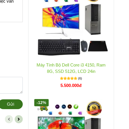
việc văn
Máy Tính Bộ Dell Core i3 4150, Ram
8G, SSD 512G, LCD 24in
(6)
5.500.000đ
-12%
Gửi