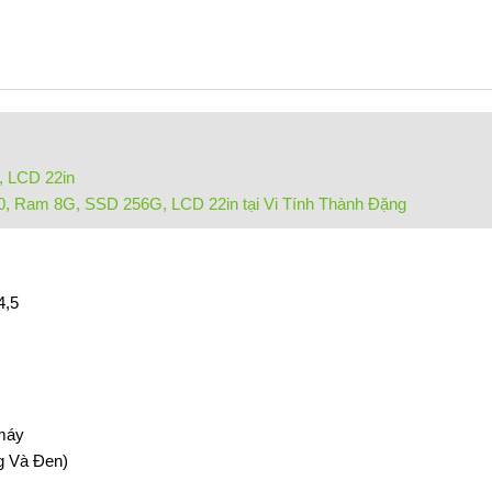
, LCD 22in
70, Ram 8G, SSD 256G, LCD 22in tại Vi Tính Thành Đặng
4,5
 máy
g Và Đen)