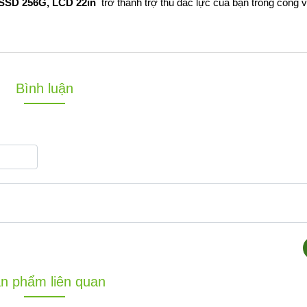
 SSD 256G, LCD 22in
trở thành trợ thủ đắc lực của bạn trong công 
Bình luận
n phẩm liên quan