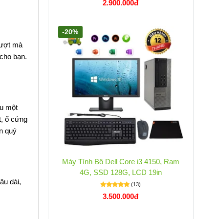
2.900.000đ
-20%
mượt mà
cho bạn.
ệu một
t, ổ cứng
an quý
Máy Tính Bộ Dell Core i3 4150, Ram
4G, SSD 128G, LCD 19in
âu dài,
(13)
3.500.000đ