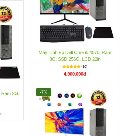
-12%
-7
Máy Tính Bộ Dell Core i5 4570, Ram
8G, SSD 256G, LCD 22in
(10)
4.900.000đ
-7%
0, Ram 8G,
Máy Tính Bộ Dell Core i5 4570, Ram 8G,
Máy
n
SSD 256G, LCD 22in
(10)
4.900.000đ
đ
5.600.000đ