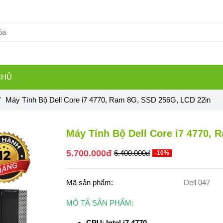
CHỦ
/
Máy Tính Bộ Dell Core i7 4770, Ram 8G, SSD 256G, LCD 22in
Máy Tính Bộ Dell Core i7 4770,
5.700.000đ
6.400.000đ
-10%
Mã sản phẩm:
Dell 047
MÔ TẢ SẢN PHẨM:
CPU
:
Intel i7 4770