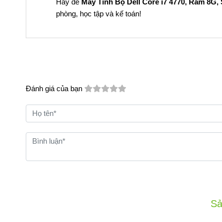
Hãy để
Máy Tính Bộ Dell Core i7 4770, Ram 8G,
phòng, học tập và kế toán!
Đánh giá của bạn
Sả