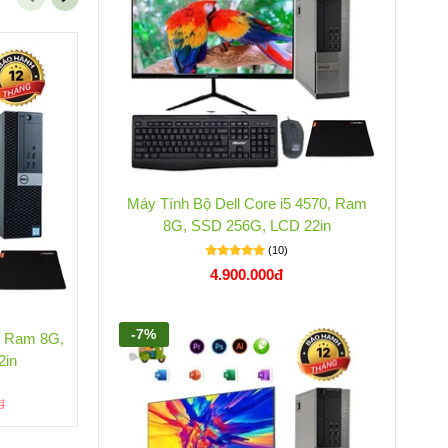
-19%
-1
Máy Tính Bộ Dell Core i5 4570, Ram
8G, SSD 256G, LCD 22in
(10)
4.900.000đ
-7%
0, Ram 8G,
Máy Tính Bộ Dell Core i5 6500, Ram
M
2in
16G, SSD 512G, Màn Hình 24in
(1)
7.800.000đ
đ
9.700.000đ