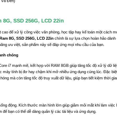
 Và Đen)
am 8G, SSD 256G, LCD 22in
ất cao để xử lý công việc văn phòng, học tập hay kế toán một cách 
, Ram 8G, SSD 256G, LCD 22in
chính là sự lựa chọn hoàn hảo dành 
h năng ưu việt, sản phẩm này sẽ đáp ứng mọi nhu cầu của bạn.
hanh chóng
l Core i7 mạnh mẽ, kết hợp với RAM 8GB giúp tăng tốc độ xử lý dữ li
ệc máy tính bị đơ hay chậm khi mở nhiều ứng dụng cùng lúc. Đặc biệ
g mà còn tăng tốc độ truy xuất dữ liệu, giúp bạn tiết kiệm thời gi
sống động. Kích thước màn hình lớn giúp giảm mỏi mắt khi làm việc l
n để bạn có thể dễ dàng quản lý các tài liệu và ứng dụng.