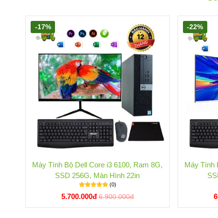
-17%
-22%
Máy Tính Bộ Dell Core i3 6100, Ram 8G,
Máy Tính 
SSD 256G, Màn Hình 22in
SS
(0)
5.700.000đ
6
6.900.000đ