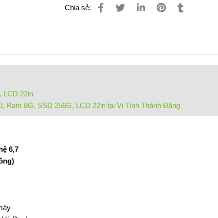
Chia sẻ:
, LCD 22in
00, Ram 8G, SSD 256G, LCD 22in tại Vi Tính Thành Đặng
hệ 6,7
uồng)
 máy