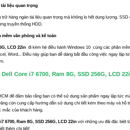
tài liệu quan trọng
trữ hàng ngàn tài liệu quan trọng mà không lo hết dung lượng. SSD
cứng truyền thống HDD.
n mềm văn phòng và kế toán
6G, LCD 22in
đi kèm hệ điều hành Windows 10 cùng các phần mề
cel, Word... Điều này giúp bạn dễ dàng bắt đầu công việc ngay lập t
ềm.
Dell Core i7 6700, Ram 8G, SSD 256G, LCD 22i
 TP.HCM để đảm bảo rằng bạn có thể sử dụng sản phẩm ngay lập tức m
Đặng còn cung cấp hướng dẫn sử dụng chi tiết kèm theo máy và hỗ t
hắc mắc của khách hàng.
 i7 6700, Ram 8G, SSD 256G, LCD 22in
với những ưu đãi đặc biệt 
t thêm chi tiết!