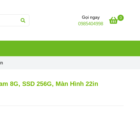
Gọi ngay
0
0985404998
in
Ram 8G, SSD 256G, Màn Hình 22in