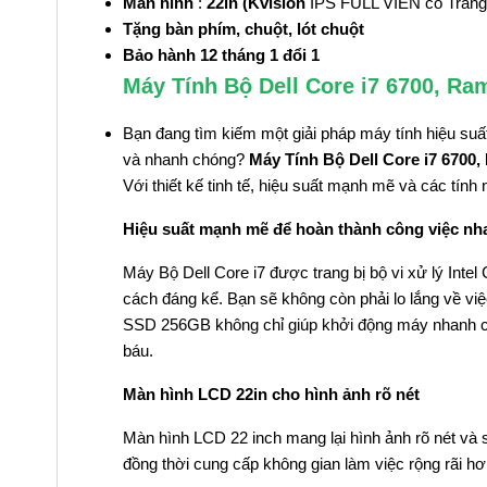
Màn hình
:
22in (Kvision
IPS FULL VIỀN có Trắng
Tặng bàn phím, chuột, lót chuột
Bảo hành 12 tháng 1 đổi 1
Máy Tính Bộ Dell Core i7 6700, R
Bạn đang tìm kiếm một giải pháp máy tính hiệu su
và nhanh chóng?
Máy Tính Bộ Dell Core i7 6700
Với thiết kế tinh tế, hiệu suất mạnh mẽ và các tín
Hiệu suất mạnh mẽ để hoàn thành công việc n
Máy Bộ Dell Core i7 được trang bị bộ vi xử lý Inte
cách đáng kể. Bạn sẽ không còn phải lo lắng về vi
SSD 256GB không chỉ giúp khởi động máy nhanh chón
báu.
Màn hình LCD 22in cho hình ảnh rõ nét
Màn hình LCD 22 inch mang lại hình ảnh rõ nét và 
đồng thời cung cấp không gian làm việc rộng rãi hơ