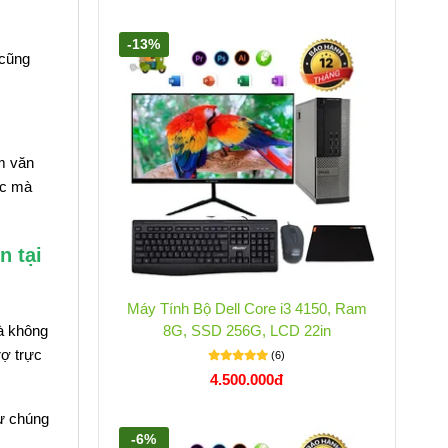
-13%
 cũng
m văn
ức mà
n tại
Máy Tính Bộ Dell Core i3 4150, Ram
à không
8G, SSD 256G, LCD 22in
rợ trực
(6)
4.500.000đ
từ chúng
-6%