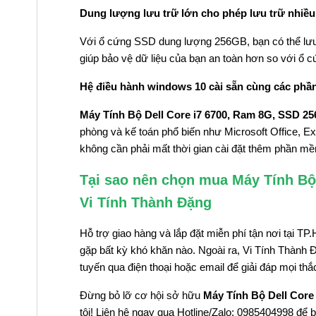
Dung lượng lưu trữ lớn cho phép lưu trữ nhiều 
Với ổ cứng SSD dung lượng 256GB, bạn có thể lưu 
giúp bảo vệ dữ liệu của bạn an toàn hơn so với ổ 
Hệ điều hành windows 10 cài sẵn cùng các phầ
Máy Tính Bộ Dell Core i7 6700, Ram 8G, SSD 25
phòng và kế toán phổ biến như Microsoft Office, Ex
không cần phải mất thời gian cài đặt thêm phần m
Tại sao nên chọn mua Máy Tính Bộ 
Vi Tính Thành Đặng
Hỗ trợ giao hàng và lắp đặt miễn phí tận nơi tại
gặp bất kỳ khó khăn nào. Ngoài ra, Vi Tính Thành 
tuyến qua điện thoại hoặc email để giải đáp mọi t
Đừng bỏ lỡ cơ hội sở hữu
Máy Tính Bộ Dell Core
tôi! Liên hệ ngay qua
Hotline/Zalo:
0985404998 để biế