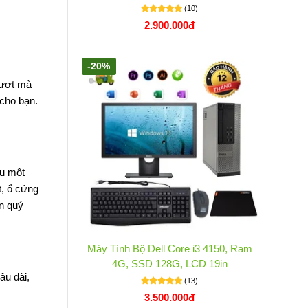
(10)
2.900.000đ
-20%
mượt mà
cho bạn.
ệu một
t, ổ cứng
an quý
Máy Tính Bộ Dell Core i3 4150, Ram
4G, SSD 128G, LCD 19in
âu dài,
(13)
3.500.000đ