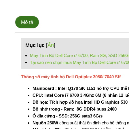
Mô tả
Mục lục
[
Ẩn
]
Máy Tính Bộ Dell Core i7 6700, Ram 8G, SSD 256G
Tại sao nên chọn mua Máy Tính Bộ Dell Core i7 67
Thông số máy tính bộ Dell Optiplex 3050/ 7040 Sff
Mainboard : Intel Q170 SK 1151 hỗ trợ CPU thế 
CPU: Intel Core i7 6700 3.4Ghz 6M (6 nhân 12 l
Đồ họa: Tích hợp đồ họa Intel HD Graphics 530
Bộ nhớ trong - Ram: 8G DDR4 buss 2400
Ổ đia cứng - SSD
:
256G sata3 6G/s
Nguồn 250W
công suất thật ổn định cho hệ thống