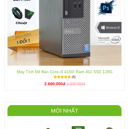
Máy Tính Để Bàn Core i3 4150/ Ram 4G/ SSD 128G
(5)
2.600.000đ
3.000.000đ
MỚI NHẤT
-20%