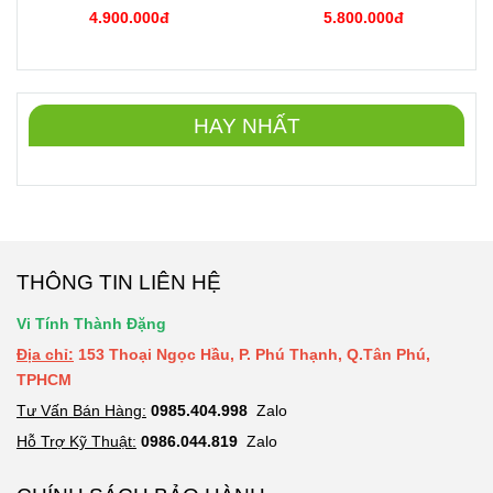
4.900.000đ
5.800.000đ
HAY NHẤT
THÔNG TIN LIÊN HỆ
Vi Tính Thành Đặng
Địa chỉ:
153 Thoại Ngọc Hầu, P. Phú Thạnh, Q.Tân Phú,
TPHCM
Tư Vấn Bán Hàng:
09
8
5.404.998
Zalo
Hỗ Trợ Kỹ Thuật:
0986.044.819
Zalo