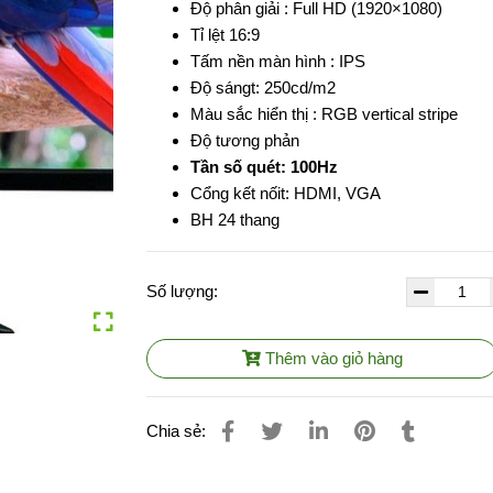
Độ phân giải : Full HD (1920×1080)
Tỉ lệt 16:9
Tấm nền màn hình : IPS
Độ sángt: 250cd/m2
Màu sắc hiển thị : RGB vertical stripe
Độ tương phản
Tần số quét: 100Hz
Cổng kết nốit: HDMI, VGA
BH 24 thang
Số lượng:
Thêm vào giỏ hàng
Chia sẻ: