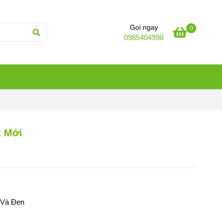
Gọi ngay
0
0985404998
z Mới
 Và Đen