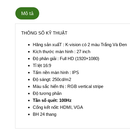
Mô tả
THÔNG SỐ KỸ THUẬT
Hãng sản xuấT : K-vision có 2 màu Trắng Và Đen
Kích thước màn hình : 27 inch
Độ phân giải : Full HD (1920×1080)
Tỉ lệt 16:9
Tấm nền màn hình : IPS
Độ sángt: 250cd/m2
Màu sắc hiển thị : RGB vertical stripe
Độ tương phản
Tần số quét: 100Hz
Cổng kết nốit: HDMI, VGA
BH 24 thang