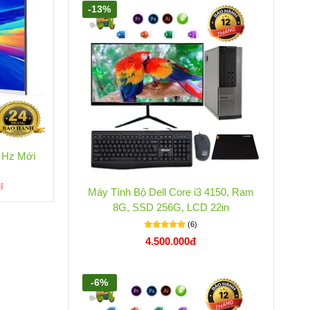
-13%
5 Hz Mới
đ
Máy Tính Bộ Dell Core i3 4150, Ram
8G, SSD 256G, LCD 22in
(6)
4.500.000đ
-6%